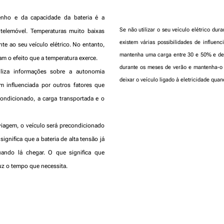
enho e da capacidade da bateria é a
Se não utilizar o seu veículo elétrico dur
elemóvel. Temperaturas muito baixas
existem várias possibilidades de influenc
e ao seu veículo elétrico. No entanto,
mantenha uma carga entre 30 e 50% e dei
m o efeito que a temperatura exerce.
durante os meses de verão e mantenha-o
liza informações sobre a autonomia
deixar o veículo ligado à eletricidade qu
 influenciada por outros fatores que
ondicionado, a carga transportada e o
viagem, o veículo será precondicionado
gnifica que a bateria de alta tensão já
uando lá chegar. O que significa que
z o tempo que necessita.