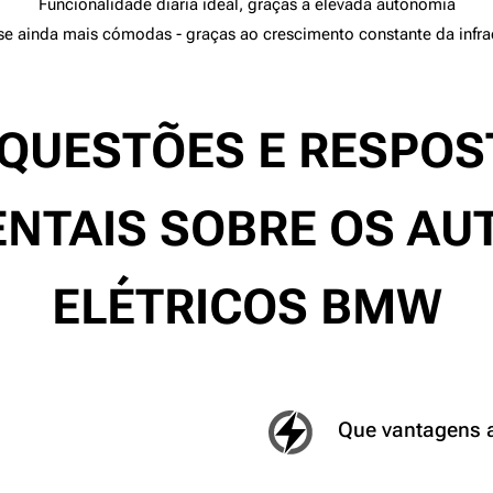
Funcionalidade diária ideal, graças à elevada autonomia
se ainda mais cómodas - graças ao crescimento constante da infra
 QUESTÕES E RESPOS
NTAIS SOBRE OS AU
ELÉTRICOS BMW
Que vantagens a