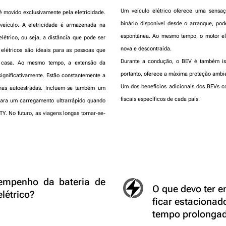
Um
veículo elétrico oferece uma sens
 é movido exclusivamente pela eletricidade.
binário disponível desde o arranque, pod
eículo. A eletricidade é armazenada na
espontânea. Ao mesmo tempo, o motor el
étrico, ou seja, a distância que pode ser
nova e descontraída.
elétricos são ideais para as pessoas que
Durante a condução, o BEV é também is
m casa. Ao mesmo tempo, a extensão da
portanto, oferece a máxima proteção ambie
ignificativamente. Estão constantemente a
Um dos benefícios adicionais dos BEVs co
nas autoestradas. Incluem-se também um
fiscais específicos de cada país.
ara um carregamento ultrarrápido quando
Y. No futuro, as viagens longas tornar-se-
empenho da bateria de
O que devo ter e
létrico?
ficar estacionad
tempo prolonga